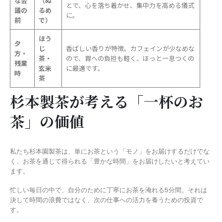
な会
（ぬ
とで、心を落ち着かせ、集中力を高める儀式
議の
るめ
に。
前
で）
ほう
夕
じ
香ばしい香りが特徴。カフェインが少なめな
方・
茶・
ので、胃への負担も軽く、ほっと一息つくの
残業
玄米
に最適です。
時
茶
杉本製茶が考える「一杯のお
茶」の価値
私たち杉本園製茶は、単にお茶という「モノ」をお届けするだけでな
く、お茶を通じて得られる「豊かな時間」をお届けしたいと考えてい
ます。
忙しい毎日の中で、自分のために丁寧にお茶を淹れる5分間。それは
決して時間の浪費ではなく、次の仕事への活力を養うための投資で
す。