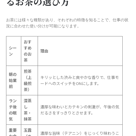
るお茶の選び方
お茶には様々な種類があり、それぞれの特徴を知ることで、仕事の状
況に合わせた使い分けが可能になります。
おす
シー
すめ
理由
ン
のお
茶
煎茶
朝の
（上
キリッとした渋みと爽やかな香りで、仕事モ
始業
級煎
ードへのスイッチをONにします。
前
茶）
ラン
深蒸
チ後
し
濃厚な味わいとカテキンの刺激が、午後の気
の眠
茶・
だるさをすっきりとさせます。
気
抹茶
重要
玉露
濃厚な旨味（テアニン）をじっくり味わうこ