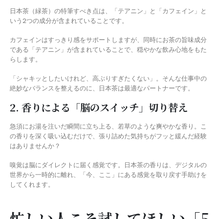
日本茶（緑茶）の特筆すべき点は、「テアニン」と「カフェイン」と
いう2つの成分が含まれていることです。
カフェインはすっきり感をサポートしますが、同時にお茶の旨味成分
である「テアニン」が含まれていることで、穏やかな飲み心地をもた
らします。
「シャキッとしたいけれど、高ぶりすぎたくない」。そんな仕事中の
絶妙なバランスを整えるのに、日本茶は最適なパートナーです。
2. 香りによる「脳のスイッチ」切り替え
急須にお湯を注いだ瞬間に立ち上る、若草のような爽やかな香り。こ
の香りを深く吸い込むだけで、張り詰めた気持ちがフッと緩んだ経験
はありませんか？
嗅覚は脳にダイレクトに届く感覚です。日本茶の香りは、デジタルの
世界から一時的に離れ、「今、ここ」にある感覚を取り戻す手助けを
してくれます。
忙しい人こそ試してほしい「5