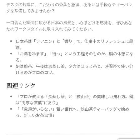
デスクの片隅に、こだわりの茶葉と急須、あるいは手軽なティーバッ
グを常備してみませんか？
一口含んだ瞬間に広がる日本の風景と、心ほどける感覚を、ぜひあな
たのワークスタイルに取り入れてみてください。
日本茶は「テアニン」と「香り」で、仕事中のリフレッシュに最
適。
「お湯を冷ます」「待つ」という工程そのものが、脳の休憩にな
る。
朝は煎茶、午後は深蒸し茶、夕方はほうじ茶と、時間帯で使い分
けるのがプロのコツ。
関連
リンク
「プロが教える「深蒸し茶」と「狭山茶」の美味しい淹れ方。鍵
は”肉厚な茶葉”にあり」
「「急須がいらない」若い世代へ。狭山茶ティーバッグで始め
る、新しいお茶習慣」