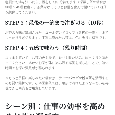
急須にお湯を注いだら、蓋をして約1分待ちます（深蒸し茶の場合は
30秒〜45秒程度）。茶葉がゆっくりとお湯を含んで開いていく様子
を想像してください。
STEP 3：最後の一滴まで注ぎ切る（10秒）
お茶の旨味が凝縮された「ゴールデンドロップ（最後の一滴）」まで
しっかり注ぎ切ります。丁寧に淹れたお茶は、色も香りも格別です。
STEP 4：五感で味わう（残り時間）
スマホを置いて、お茶の色を愛で、香りを吸い込み、ゆっくりと味わ
ってください。温かいお茶が体に染み渡る感覚を楽しむことで、短い
時間でも深い満足感が得られます。
※もっと手軽に楽しみたい場合は、
ティーバッグ
や
粉末茶
を活用する
のも賢い選択です。杉本園製茶では、急須で淹れたような味わいを再
現できる商品もご用意しています。
シーン別：仕事の効率を高め