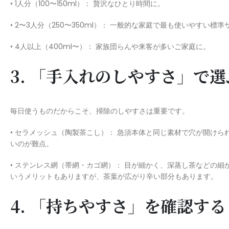
• 1人分（100〜150ml）： 贅沢なひとり時間に。
• 2〜3人分（250〜350ml）： 一般的な家庭で最も使いやすい標準
• 4人以上（400ml〜）： 家族団らんや来客が多いご家庭に。
3. 「手入れのしやすさ」で
毎日使うものだからこそ、掃除のしやすさは重要です。
• セラメッシュ（陶製茶こし）： 急須本体と同じ素材で穴が開け
いのが難点。
• ステンレス網（帯網・カゴ網）： 目が細かく、深蒸し茶などの
いうメリットもありますが、茶葉が広がり辛い部分もあります。
4. 「持ちやすさ」を確認す