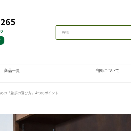
3265
0
す
商品一覧
当園について
めの『急須の選び方』4つのポイント