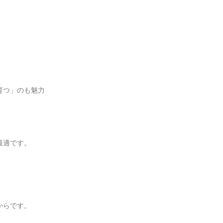
育つ」のも魅力
最適です。
からです。