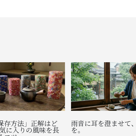
保存方法」正解はど
雨音に耳を澄ませて
お気に入りの風味を長
を。