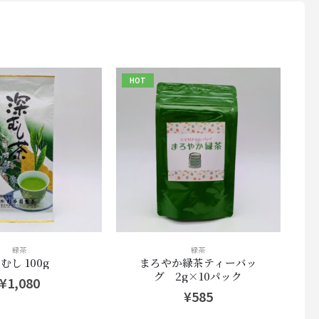
HOT
緑茶
緑茶
むし 100g
まろやか緑茶ティーバッ
グ 2g×10パック
¥
1,080
¥
585