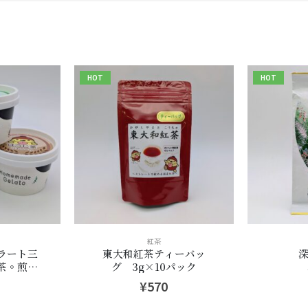
HOT
HOT
紅茶
ラート三
東大和紅茶ティーバッ
深
茶◦煎茶
グ 3g×10パック
5ml
¥
570