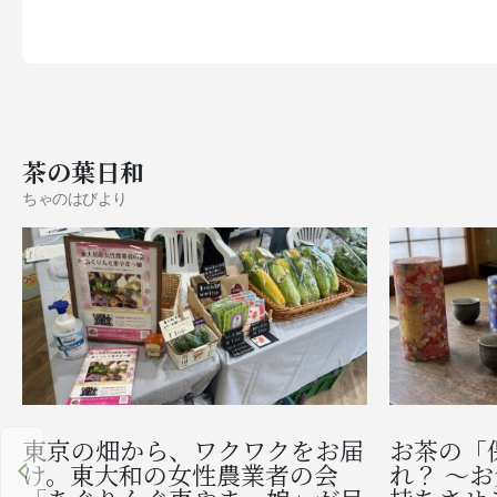
茶の葉日和
ちゃのはびより
東京の畑から、ワクワクをお届
お茶の「
け。東大和の女性農業者の会
れ？ 〜