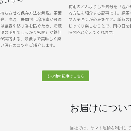
るコツ〜
梅雨のどんよりした気分を「温か
長持ちさせる保存方法を解説。茶葉
る方法を紹介する記事です。緑茶
や光、高温。未開封は冷凍庫が最適
やカテキンが心身をケア。新茶の
後は結露や移り香を防ぐため、冷蔵
じっくり楽しむことで、雨の日を
常温の暗所でしっかり密閉」が鉄則
時間へと変えてくれます。
家が実践する、最後まで美味しく楽
しい保存のコツをご紹介します。
その他の記事はこちら
お届けについ
当社では、ヤマト運輸を利用し