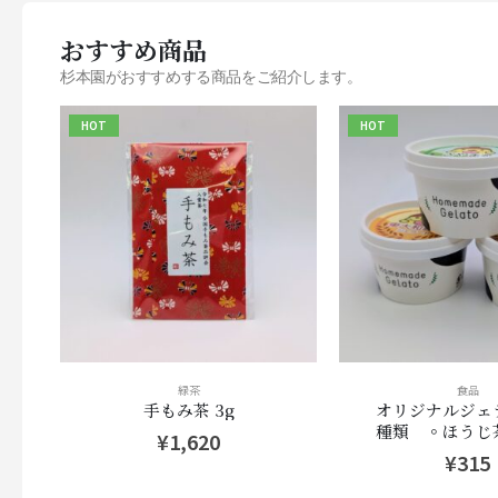
おすすめ商品
杉本園がおすすめする商品をご紹介します。
HOT
HOT
緑茶
食品
手もみ茶 3g
オリジナルジェ
種類 ◦ほうじ
¥
1,620
◦紅茶 各8
¥
315