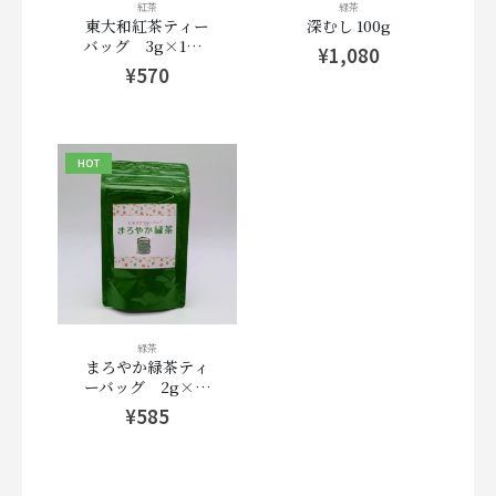
紅茶
緑茶
東大和紅茶ティー
深むし 100g
バッグ 3g×10パ
¥
1,080
ック
¥
570
HOT
緑茶
まろやか緑茶ティ
ーバッグ 2g×10
パック
¥
585