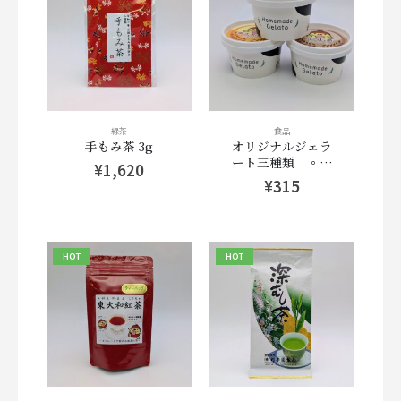
緑茶
食品
手もみ茶 3g
オリジナルジェラ
ート三種類 ◦ほ
¥
1,620
うじ茶◦煎茶◦紅
¥
315
茶 各85ml
HOT
HOT