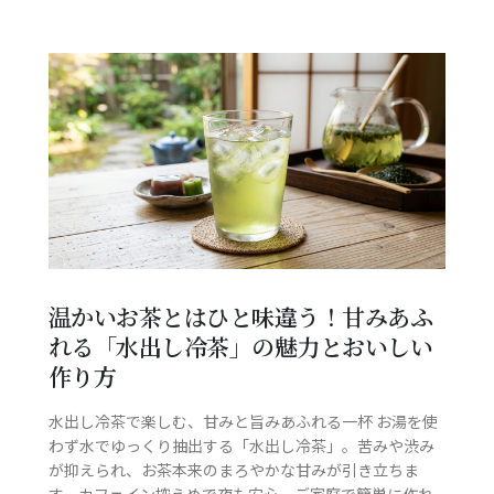
温かいお茶とはひと味違う！甘みあふ
れる「水出し冷茶」の魅力とおいしい
作り方
水出し冷茶で楽しむ、甘みと旨みあふれる一杯 お湯を使
わず水でゆっくり抽出する「水出し冷茶」。苦みや渋み
が抑えられ、お茶本来のまろやかな甘みが引き立ちま